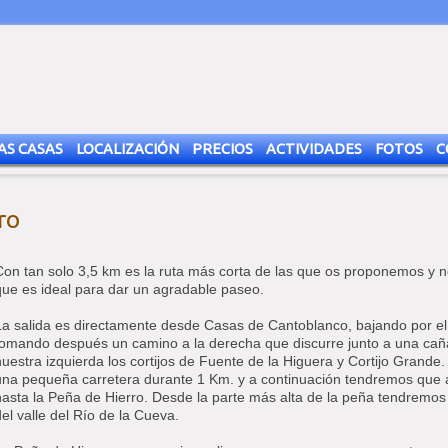
AS CASAS
LOCALIZACIÓN
PRECIOS
ACTIVIDADES
FOTOS
C
ro
Con tan solo 3,5 km es la ruta más corta de las que os proponemos y no
que es ideal para dar un agradable paseo.
La salida es directamente desde Casas de Cantoblanco, bajando por el 
tomando después un camino a la derecha que discurre junto a una ca
nuestra izquierda los cortijos de Fuente de la Higuera y Cortijo Grande.
una pequeña carretera durante 1 Km. y a continuación tendremos que a
hasta la Peña de Hierro. Desde la parte más alta de la peña tendremos
del valle del Río de la Cueva.